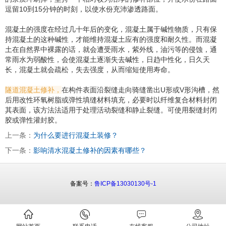
逗留10到15分钟的时刻，以使水份充沛渗透路面。
混凝土的强度在经过几十年后的变化，混凝土属于碱性物质，只有保
持混凝土的这种碱性，才能维持混凝土应有的强度和耐久性。而混凝
土在自然界中裸露的话，就会遭受雨水，紫外线，油污等的侵蚀，通
常雨水为弱酸性，会使混凝土逐渐失去碱性，日趋中性化，日久天
长，混凝土就会疏松，失去强度，从而缩短使用寿命。
隧道混凝土修补，
在构件表面沿裂缝走向骑缝凿出U形或V形沟槽，然
后用改性环氧树脂或弹性填缝材料填充，必要时以纤维复合材料封闭
其表面，该方法法适用于处理活动裂缝和静止裂缝。可使用裂缝封闭
胶或弹性灌封胶。
上一条：
为什么要进行混凝土装修？
下一条：
影响清水混凝土修补的因素有哪些？
备案号：
鲁ICP备13030130号-1