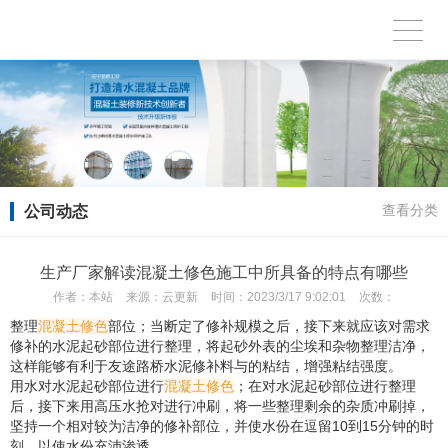
公司动态
查看分类
生产厂家解读混凝土修色施工中所具备的特点有哪些
作者：
本站
来源：
云更新
时间：
2023/3/17 9:02:01
次数：
整理
混凝土修色
部位；当断定了修补规模之后，接下来就应该对需求
修补的水泥起砂部位进行整理，将起砂外表的尘埃和杂物整理洁净，
这样能够有利于友途路桥水泥修补料与的粘结，增强粘结强度。
用水对水泥起砂部位进行
混凝土修色
；在对水泥起砂部位进行整理
后，接下来用高压水抢对进行冲刷，将一些整理剩余的杂质冲刷掉，
坚持一个相对较为洁净的修补部位，并使水份在逗留10到15分钟的时
刻，以使水份充沛渗透。