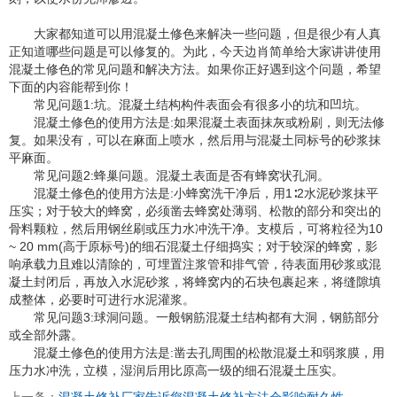
大家都知道可以用混凝土修色来解决一些问题，但是很少有人真
正知道哪些问题是可以修复的。为此，今天边肖简单给大家讲讲使用
混凝土修色的常见问题和解决方法。如果你正好遇到这个问题，希望
下面的内容能帮到你！
常见问题1:坑。混凝土结构构件表面会有很多小的坑和凹坑。
混凝土修色的使用方法是:如果混凝土表面抹灰或粉刷，则无法修
复。如果没有，可以在麻面上喷水，然后用与混凝土同标号的砂浆抹
平麻面。
常见问题2:蜂巢问题。混凝土表面是否有蜂窝状孔洞。
混凝土修色的使用方法是:小蜂窝洗干净后，用1∶2水泥砂浆抹平
压实；对于较大的蜂窝，必须凿去蜂窝处薄弱、松散的部分和突出的
骨料颗粒，然后用钢丝刷或压力水冲洗干净。支模后，可将粒径为10
~ 20 mm(高于原标号)的细石混凝土仔细捣实；对于较深的蜂窝，影
响承载力且难以清除的，可埋置注浆管和排气管，待表面用砂浆或混
凝土封闭后，再放入水泥砂浆，将蜂窝内的石块包裹起来，将缝隙填
成整体，必要时可进行水泥灌浆。
常见问题3:球洞问题。一般钢筋混凝土结构都有大洞，钢筋部分
或全部外露。
混凝土修色的使用方法是:凿去孔周围的松散混凝土和弱浆膜，用
压力水冲洗，立模，湿润后用比原高一级的细石混凝土压实。
上一条：
混凝土修补厂家告诉您混凝土修补方法会影响耐久性