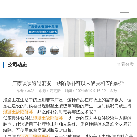
公司动态
查看分类
厂家谈谈通过混凝土缺陷修补可以来解决相应的缺陷
作者：
本站
来源：
云更新
时间：
2024/6/10 9:16:22
次数：
混凝土在生活中的应用非常广泛，这种产品在市场上的需求很大，但
是在建设的时候会出现混凝土裂缝等问题的产生，这时候我们就进行
混凝土缺陷修补
，那么修补的时需要哪些技术呢？
低压慢注修补法
混凝土缺陷修补
，以一定的压力将修补胶液注入裂缝
腔内，此法适用于处理静止的独立裂缝、贯穿性裂缝以及蜂窝状局部
缺陷。可使用低粘度灌封胶及封口胶。
压力注浆
混凝土缺陷修补
，在一定时间内，以较高压力(按注浆料产品