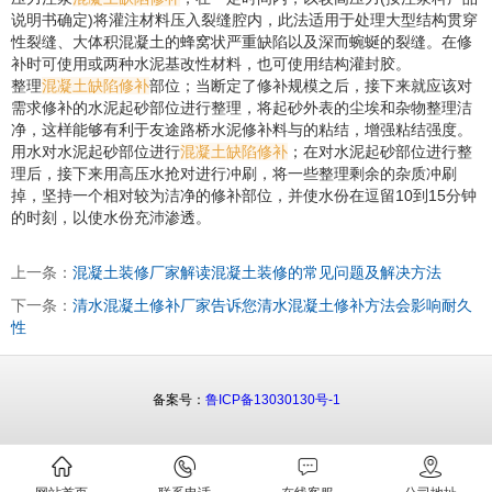
说明书确定)将灌注材料压入裂缝腔内，此法适用于处理大型结构贯穿
性裂缝、大体积混凝土的蜂窝状严重缺陷以及深而蜿蜒的裂缝。在修
补时可使用或两种水泥基改性材料，也可使用结构灌封胶。
整理
混凝土缺陷修补
部位；当断定了修补规模之后，接下来就应该对
需求修补的水泥起砂部位进行整理，将起砂外表的尘埃和杂物整理洁
净，这样能够有利于友途路桥水泥修补料与的粘结，增强粘结强度。
用水对水泥起砂部位进行
混凝土缺陷修补
；在对水泥起砂部位进行整
理后，接下来用高压水抢对进行冲刷，将一些整理剩余的杂质冲刷
掉，坚持一个相对较为洁净的修补部位，并使水份在逗留10到15分钟
的时刻，以使水份充沛渗透。
上一条：
混凝土装修厂家解读混凝土装修的常见问题及解决方法
下一条：
清水混凝土修补厂家告诉您清水混凝土修补方法会影响耐久
性
备案号：
鲁ICP备13030130号-1