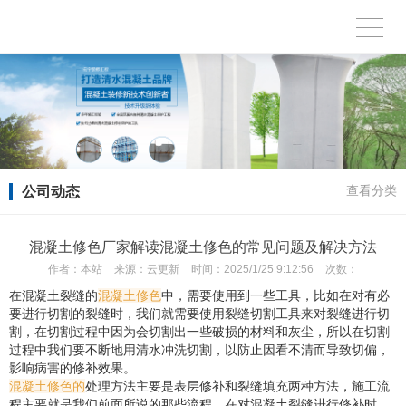
公司动态
查看分类
混凝土修色厂家解读混凝土修色的常见问题及解决方法
作者：
本站
来源：
云更新
时间：
2025/1/25 9:12:56
次数：
在混凝土裂缝的
混凝土修色
中，需要使用到一些工具，比如在对有必
要进行切割的裂缝时，我们就需要使用裂缝切割工具来对裂缝进行切
割，在切割过程中因为会切割出一些破损的材料和灰尘，所以在切割
过程中我们要不断地用清水冲洗切割，以防止因看不清而导致切偏，
影响病害的修补效果。
混凝土修色的
处理方法主要是表层修补和裂缝填充两种方法，施工流
程主要就是我们前面所说的那些流程，在对混凝土裂缝进行修补时，