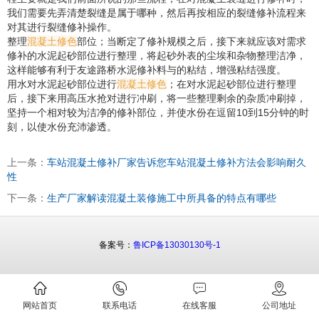
我们需要先弄清楚裂缝是属于哪种，然后再按相应的裂缝修补流程来
对其进行裂缝修补操作。
整理
混凝土修色
部位；当断定了修补规模之后，接下来就应该对需求
修补的水泥起砂部位进行整理，将起砂外表的尘埃和杂物整理洁净，
这样能够有利于友途路桥水泥修补料与的粘结，增强粘结强度。
用水对水泥起砂部位进行
混凝土修色
；在对水泥起砂部位进行整理
后，接下来用高压水抢对进行冲刷，将一些整理剩余的杂质冲刷掉，
坚持一个相对较为洁净的修补部位，并使水份在逗留10到15分钟的时
刻，以使水份充沛渗透。
上一条：
车站混凝土修补厂家告诉您车站混凝土修补方法会影响耐久
性
下一条：
生产厂家解读混凝土装修施工中所具备的特点有哪些
备案号：
鲁ICP备13030130号-1
网站首页
联系电话
在线客服
公司地址